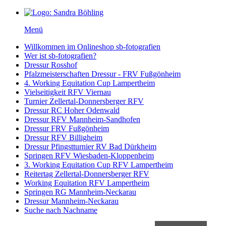
Menü
Willkommen im Onlineshop sb-fotografien
Wer ist sb-fotografien?
Dressur Rosshof
Pfalzmeisterschaften Dressur - FRV Fußgönheim
4. Working Equitation Cup Lampertheim
Vielseitigkeit RFV Viernau
Turnier Zellertal-Donnersberger RFV
Dressur RC Hoher Odenwald
Dressur RFV Mannheim-Sandhofen
Dressur FRV Fußgönheim
Dressur RFV Billigheim
Dressur Pfingstturnier RV Bad Dürkheim
Springen RFV Wiesbaden-Kloppenheim
3. Working Equitation Cup RFV Lampertheim
Reitertag Zellertal-Donnersberger RFV
Working Equitation RFV Lampertheim
Springen RG Mannheim-Neckarau
Dressur Mannheim-Neckarau
Suche nach Nachname