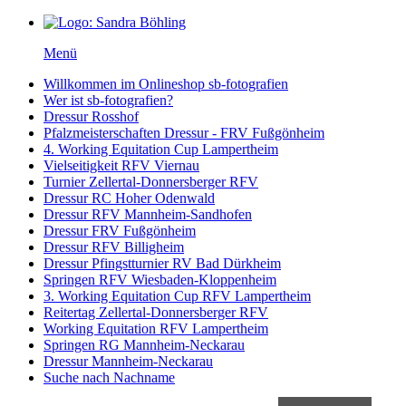
Menü
Willkommen im Onlineshop sb-fotografien
Wer ist sb-fotografien?
Dressur Rosshof
Pfalzmeisterschaften Dressur - FRV Fußgönheim
4. Working Equitation Cup Lampertheim
Vielseitigkeit RFV Viernau
Turnier Zellertal-Donnersberger RFV
Dressur RC Hoher Odenwald
Dressur RFV Mannheim-Sandhofen
Dressur FRV Fußgönheim
Dressur RFV Billigheim
Dressur Pfingstturnier RV Bad Dürkheim
Springen RFV Wiesbaden-Kloppenheim
3. Working Equitation Cup RFV Lampertheim
Reitertag Zellertal-Donnersberger RFV
Working Equitation RFV Lampertheim
Springen RG Mannheim-Neckarau
Dressur Mannheim-Neckarau
Suche nach Nachname