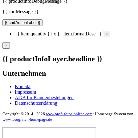
{{ productInfoDebugMessage }}
{{ cartMessage }}
{{ cartActionLabel }}
{{ item.quantity }} x {{ item.formatDesc }}
×
×
{{ productInfoLayer.headline }}
Unternehmen
Kontakt
Impressum
AGB für Kundenbestellungen
Datenschutzerklärung
Copyright © 2014 - 2026
www.profi-fotos-online.com
•
Homepage-System von
www.fotografen-homepage.de