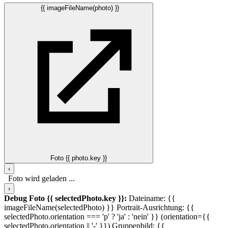
{{ imageFileName(photo) }}
Foto {{ photo.key }}
‹
Foto wird geladen ...
›
Debug Foto {{ selectedPhoto.key }}:
Dateiname: {{
imageFileName(selectedPhoto) }}
Portrait-Ausrichtung: {{
selectedPhoto.orientation === 'p' ? 'ja' : 'nein' }} (orientation={{
selectedPhoto.orientation || '-' }})
Gruppenbild: {{