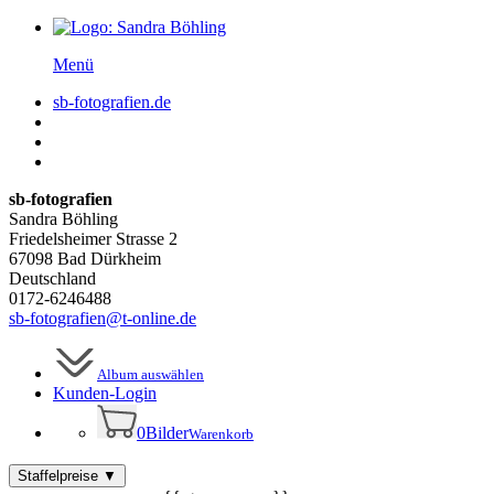
Menü
sb-fotografien.de
sb-fotografien
Sandra Böhling
Friedelsheimer Strasse 2
67098 Bad Dürkheim
Deutschland
0172-6246488
sb-fotografien@t-online.de
Album auswählen
Kunden-
Login
0
Bilder
Warenkorb
Staffelpreise
▼