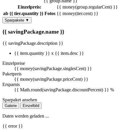
{{ group.name }}
Einzelpreis:
{{ money(group.regularCent) }}
ab {{ tier.quantity }} Fotos
{{ money(tier.cent) }}
Sparpakete
▼
{{ savingPackage.name }}
{{ savingPackage.description }}
{{ item.quantity }} x {{ item.desc }}
Einzelpreise
{{ money(savingPackage.singlesCent) }}
Paketpreis
{{ money(savingPackage.priceCent) }}
Ersparnis
{{ Math.round(savingPackage.discountPercent) }} %
Sparpaket ansehen
Galerie
Einzelbild
Daten werden geladen ...
{{ error }}