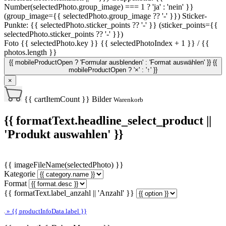
Number(selectedPhoto.group_image) === 1 ? 'ja' : 'nein' }}
(group_image={{ selectedPhoto.group_image ?? '-' }})
Sticker-
Punkte: {{ selectedPhoto.sticker_points ?? '-' }} (sticker_points={{
selectedPhoto.sticker_points ?? '-' }})
Foto {{ selectedPhoto.key }}
{{ selectedPhotoIndex + 1 }} / {{
photos.length }}
{{ mobileProductOpen ? 'Formular ausblenden' : 'Format auswählen' }}
{{
mobileProductOpen ? '×' : '↑' }}
×
{{ cartItemCount }}
Bilder
Warenkorb
{{ formatText.headline_select_product ||
'Produkt auswahlen' }}
{{ imageFileName(selectedPhoto) }}
Kategorie
Format
{{ formatText.label_anzahl || 'Anzahl' }}
» {{ productInfoData.label }}