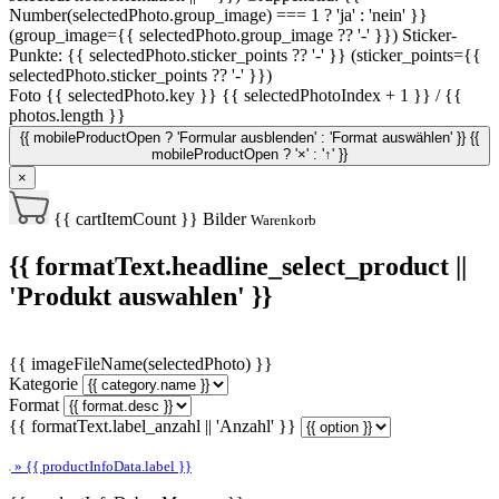
Number(selectedPhoto.group_image) === 1 ? 'ja' : 'nein' }}
(group_image={{ selectedPhoto.group_image ?? '-' }})
Sticker-
Punkte: {{ selectedPhoto.sticker_points ?? '-' }} (sticker_points={{
selectedPhoto.sticker_points ?? '-' }})
Foto {{ selectedPhoto.key }}
{{ selectedPhotoIndex + 1 }} / {{
photos.length }}
{{ mobileProductOpen ? 'Formular ausblenden' : 'Format auswählen' }}
{{
mobileProductOpen ? '×' : '↑' }}
×
{{ cartItemCount }}
Bilder
Warenkorb
{{ formatText.headline_select_product ||
'Produkt auswahlen' }}
{{ imageFileName(selectedPhoto) }}
Kategorie
Format
{{ formatText.label_anzahl || 'Anzahl' }}
» {{ productInfoData.label }}