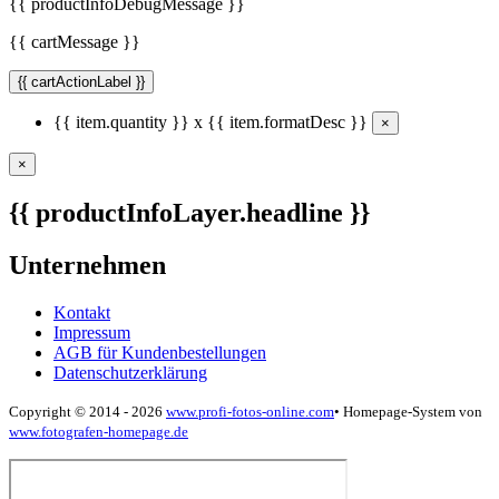
{{ productInfoDebugMessage }}
{{ cartMessage }}
{{ cartActionLabel }}
{{ item.quantity }} x {{ item.formatDesc }}
×
×
{{ productInfoLayer.headline }}
Unternehmen
Kontakt
Impressum
AGB für Kundenbestellungen
Datenschutzerklärung
Copyright © 2014 - 2026
www.profi-fotos-online.com
•
Homepage-System von
www.fotografen-homepage.de