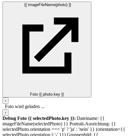
{{ imageFileName(photo) }}
Foto {{ photo.key }}
‹
Foto wird geladen ...
›
Debug Foto {{ selectedPhoto.key }}:
Dateiname: {{
imageFileName(selectedPhoto) }}
Portrait-Ausrichtung: {{
selectedPhoto.orientation === 'p' ? 'ja' : 'nein' }} (orientation={{
selectedPhoto.orientation || '-' }})
Gruppenbild: {{