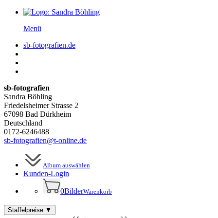
Menü
sb-fotografien.de
sb-fotografien
Sandra Böhling
Friedelsheimer Strasse 2
67098 Bad Dürkheim
Deutschland
0172-6246488
sb-fotografien@t-online.de
Album auswählen
Kunden-
Login
0
Bilder
Warenkorb
Staffelpreise
▼