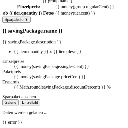
{{ group.name }}
Einzelpreis:
{{ money(group.regularCent) }}
ab {{ tier.quantity }} Fotos
{{ money(tier.cent) }}
Sparpakete
▼
{{ savingPackage.name }}
{{ savingPackage.description }}
{{ item.quantity }} x {{ item.desc }}
Einzelpreise
{{ money(savingPackage.singlesCent) }}
Paketpreis
{{ money(savingPackage.priceCent) }}
Ersparnis
{{ Math.round(savingPackage.discountPercent) }} %
Sparpaket ansehen
Galerie
Einzelbild
Daten werden geladen ...
{{ error }}