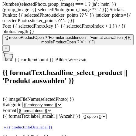
Number(selectedPhoto.group_image) === 1 ? 'ja' : 'nein' }}
(group_image={{ selectedPhoto.group_image ?? '-' }})
Sticker-
Punkte: {{ selectedPhoto.sticker_points ?? '-' }} (sticker_points={{
selectedPhoto.sticker_points ?? '-' }})
Foto {{ selectedPhoto.key }}
{{ selectedPhotoIndex + 1 }} / {{
photos.length }}
{{ mobileProductOpen ? 'Formular ausblenden' : 'Format auswählen' }}
{{
mobileProductOpen ? '×' : '↑' }}
×
{{ cartItemCount }}
Bilder
Warenkorb
{{ formatText.headline_select_product ||
'Produkt auswahlen' }}
{{ imageFileName(selectedPhoto) }}
Kategorie
Format
{{ formatText.label_anzahl || 'Anzahl' }}
» {{ productInfoData.label }}