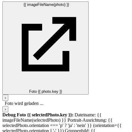
{{ imageFileName(photo) }}
Foto {{ photo.key }}
‹
Foto wird geladen ...
›
Debug Foto {{ selectedPhoto.key }}:
Dateiname: {{
imageFileName(selectedPhoto) }}
Portrait-Ausrichtung: {{
selectedPhoto.orientation === 'p' ? 'ja' : 'nein' }} (orientation={{
selectedPhoto.orientation || '-' }})
Gruppenbild: {{