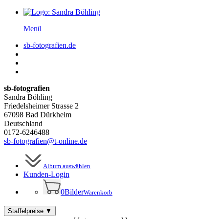
Menü
sb-fotografien.de
sb-fotografien
Sandra Böhling
Friedelsheimer Strasse 2
67098 Bad Dürkheim
Deutschland
0172-6246488
sb-fotografien@t-online.de
Album auswählen
Kunden-
Login
0
Bilder
Warenkorb
Staffelpreise
▼