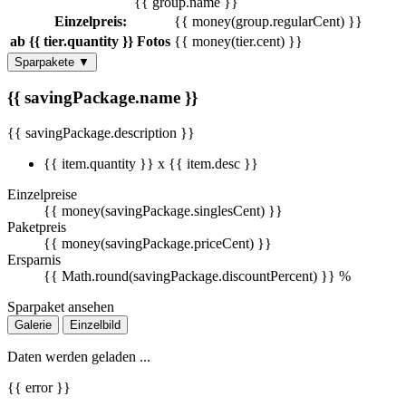
{{ group.name }}
Einzelpreis:
{{ money(group.regularCent) }}
ab {{ tier.quantity }} Fotos
{{ money(tier.cent) }}
Sparpakete
▼
{{ savingPackage.name }}
{{ savingPackage.description }}
{{ item.quantity }} x {{ item.desc }}
Einzelpreise
{{ money(savingPackage.singlesCent) }}
Paketpreis
{{ money(savingPackage.priceCent) }}
Ersparnis
{{ Math.round(savingPackage.discountPercent) }} %
Sparpaket ansehen
Galerie
Einzelbild
Daten werden geladen ...
{{ error }}