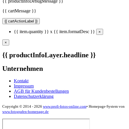
{{ productInfoDebugMessage }}
{{ cartMessage }}
{{ cartActionLabel }}
{{ item.quantity }} x {{ item.formatDesc }}
×
×
{{ productInfoLayer.headline }}
Unternehmen
Kontakt
Impressum
AGB für Kundenbestellungen
Datenschutzerklärung
Copyright © 2014 - 2026
www.profi-fotos-online.com
•
Homepage-System von
www.fotografen-homepage.de