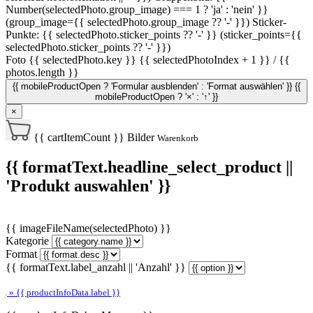
Number(selectedPhoto.group_image) === 1 ? 'ja' : 'nein' }}
(group_image={{ selectedPhoto.group_image ?? '-' }})
Sticker-
Punkte: {{ selectedPhoto.sticker_points ?? '-' }} (sticker_points={{
selectedPhoto.sticker_points ?? '-' }})
Foto {{ selectedPhoto.key }}
{{ selectedPhotoIndex + 1 }} / {{
photos.length }}
{{ mobileProductOpen ? 'Formular ausblenden' : 'Format auswählen' }}
{{
mobileProductOpen ? '×' : '↑' }}
×
{{ cartItemCount }}
Bilder
Warenkorb
{{ formatText.headline_select_product ||
'Produkt auswahlen' }}
{{ imageFileName(selectedPhoto) }}
Kategorie
Format
{{ formatText.label_anzahl || 'Anzahl' }}
» {{ productInfoData.label }}