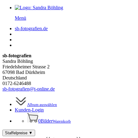
Menü
sb-fotografien.de
sb-fotografien
Sandra Böhling
Friedelsheimer Strasse 2
67098 Bad Dürkheim
Deutschland
0172-6246488
sb-fotografien@t-online.de
Album auswählen
Kunden-
Login
0
Bilder
Warenkorb
Staffelpreise
▼