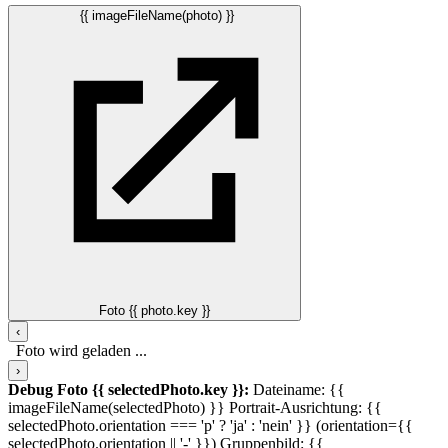
{{ imageFileName(photo) }}
Foto {{ photo.key }}
‹
Foto wird geladen ...
›
Debug Foto {{ selectedPhoto.key }}:
Dateiname: {{
imageFileName(selectedPhoto) }}
Portrait-Ausrichtung: {{
selectedPhoto.orientation === 'p' ? 'ja' : 'nein' }} (orientation={{
selectedPhoto.orientation || '-' }})
Gruppenbild: {{