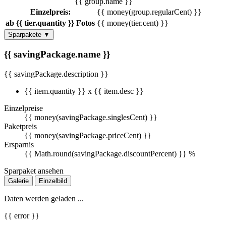
{{ group.name }}
Einzelpreis:
{{ money(group.regularCent) }}
ab {{ tier.quantity }} Fotos
{{ money(tier.cent) }}
Sparpakete
▼
{{ savingPackage.name }}
{{ savingPackage.description }}
{{ item.quantity }} x {{ item.desc }}
Einzelpreise
{{ money(savingPackage.singlesCent) }}
Paketpreis
{{ money(savingPackage.priceCent) }}
Ersparnis
{{ Math.round(savingPackage.discountPercent) }} %
Sparpaket ansehen
Galerie
Einzelbild
Daten werden geladen ...
{{ error }}