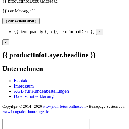
{{ productInfoDebugMessage }}
{{ cartMessage }}
{{ cartActionLabel }}
{{ item.quantity }} x {{ item.formatDesc }}
×
×
{{ productInfoLayer.headline }}
Unternehmen
Kontakt
Impressum
AGB für Kundenbestellungen
Datenschutzerklärung
Copyright © 2014 - 2026
www.profi-fotos-online.com
•
Homepage-System von
www.fotografen-homepage.de