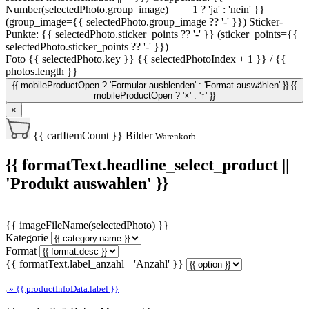
Number(selectedPhoto.group_image) === 1 ? 'ja' : 'nein' }}
(group_image={{ selectedPhoto.group_image ?? '-' }})
Sticker-
Punkte: {{ selectedPhoto.sticker_points ?? '-' }} (sticker_points={{
selectedPhoto.sticker_points ?? '-' }})
Foto {{ selectedPhoto.key }}
{{ selectedPhotoIndex + 1 }} / {{
photos.length }}
{{ mobileProductOpen ? 'Formular ausblenden' : 'Format auswählen' }}
{{
mobileProductOpen ? '×' : '↑' }}
×
{{ cartItemCount }}
Bilder
Warenkorb
{{ formatText.headline_select_product ||
'Produkt auswahlen' }}
{{ imageFileName(selectedPhoto) }}
Kategorie
Format
{{ formatText.label_anzahl || 'Anzahl' }}
» {{ productInfoData.label }}