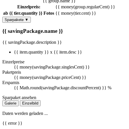
{{ group.name }}
Einzelpreis:
{{ money(group.regularCent) }}
ab {{ tier.quantity }} Fotos
{{ money(tier.cent) }}
Sparpakete
▼
{{ savingPackage.name }}
{{ savingPackage.description }}
{{ item.quantity }} x {{ item.desc }}
Einzelpreise
{{ money(savingPackage.singlesCent) }}
Paketpreis
{{ money(savingPackage.priceCent) }}
Ersparnis
{{ Math.round(savingPackage.discountPercent) }} %
Sparpaket ansehen
Galerie
Einzelbild
Daten werden geladen ...
{{ error }}