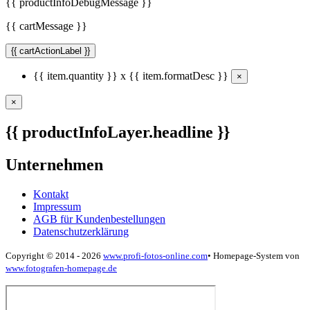
{{ productInfoDebugMessage }}
{{ cartMessage }}
{{ cartActionLabel }}
{{ item.quantity }} x {{ item.formatDesc }}
×
×
{{ productInfoLayer.headline }}
Unternehmen
Kontakt
Impressum
AGB für Kundenbestellungen
Datenschutzerklärung
Copyright © 2014 - 2026
www.profi-fotos-online.com
•
Homepage-System von
www.fotografen-homepage.de