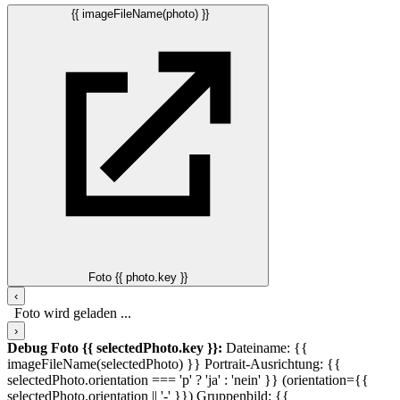
{{ imageFileName(photo) }}
Foto {{ photo.key }}
‹
Foto wird geladen ...
›
Debug Foto {{ selectedPhoto.key }}:
Dateiname: {{
imageFileName(selectedPhoto) }}
Portrait-Ausrichtung: {{
selectedPhoto.orientation === 'p' ? 'ja' : 'nein' }} (orientation={{
selectedPhoto.orientation || '-' }})
Gruppenbild: {{