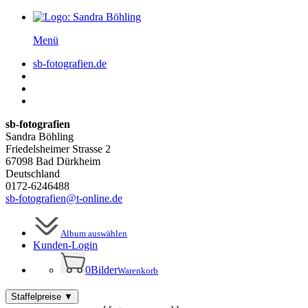
Menü
sb-fotografien.de
sb-fotografien
Sandra Böhling
Friedelsheimer Strasse 2
67098 Bad Dürkheim
Deutschland
0172-6246488
sb-fotografien@t-online.de
Album auswählen
Kunden-
Login
0
Bilder
Warenkorb
Staffelpreise
▼