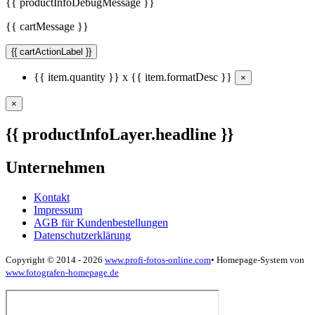
{{ productInfoDebugMessage }}
{{ cartMessage }}
{{ cartActionLabel }}
{{ item.quantity }} x {{ item.formatDesc }}
×
×
{{ productInfoLayer.headline }}
Unternehmen
Kontakt
Impressum
AGB für Kundenbestellungen
Datenschutzerklärung
Copyright © 2014 - 2026
www.profi-fotos-online.com
•
Homepage-System von
www.fotografen-homepage.de