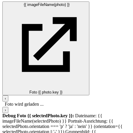
{{ imageFileName(photo) }}
Foto {{ photo.key }}
‹
Foto wird geladen ...
›
Debug Foto {{ selectedPhoto.key }}:
Dateiname: {{
imageFileName(selectedPhoto) }}
Portrait-Ausrichtung: {{
selectedPhoto.orientation === 'p' ? 'ja' : 'nein' }} (orientation={{
selectedPhoto.orientation || '-' }})
Gruppenbild: {{