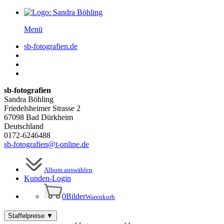
Menü
sb-fotografien.de
sb-fotografien
Sandra Böhling
Friedelsheimer Strasse 2
67098 Bad Dürkheim
Deutschland
0172-6246488
sb-fotografien@t-online.de
Album auswählen
Kunden-
Login
0
Bilder
Warenkorb
Staffelpreise
▼