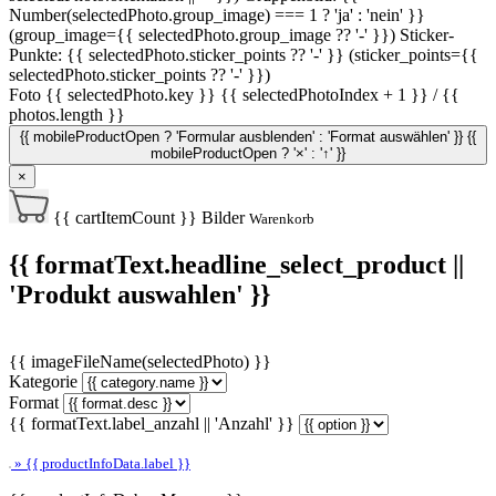
Number(selectedPhoto.group_image) === 1 ? 'ja' : 'nein' }}
(group_image={{ selectedPhoto.group_image ?? '-' }})
Sticker-
Punkte: {{ selectedPhoto.sticker_points ?? '-' }} (sticker_points={{
selectedPhoto.sticker_points ?? '-' }})
Foto {{ selectedPhoto.key }}
{{ selectedPhotoIndex + 1 }} / {{
photos.length }}
{{ mobileProductOpen ? 'Formular ausblenden' : 'Format auswählen' }}
{{
mobileProductOpen ? '×' : '↑' }}
×
{{ cartItemCount }}
Bilder
Warenkorb
{{ formatText.headline_select_product ||
'Produkt auswahlen' }}
{{ imageFileName(selectedPhoto) }}
Kategorie
Format
{{ formatText.label_anzahl || 'Anzahl' }}
» {{ productInfoData.label }}