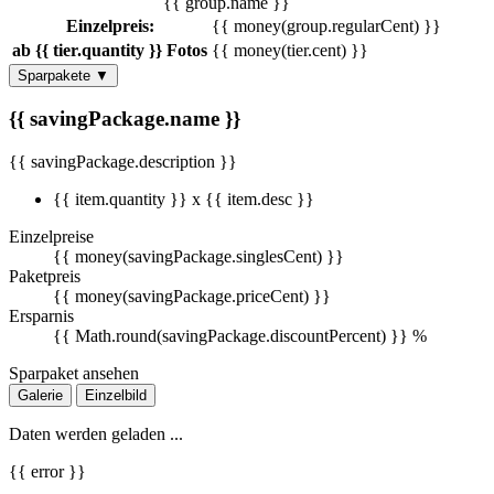
{{ group.name }}
Einzelpreis:
{{ money(group.regularCent) }}
ab {{ tier.quantity }} Fotos
{{ money(tier.cent) }}
Sparpakete
▼
{{ savingPackage.name }}
{{ savingPackage.description }}
{{ item.quantity }} x {{ item.desc }}
Einzelpreise
{{ money(savingPackage.singlesCent) }}
Paketpreis
{{ money(savingPackage.priceCent) }}
Ersparnis
{{ Math.round(savingPackage.discountPercent) }} %
Sparpaket ansehen
Galerie
Einzelbild
Daten werden geladen ...
{{ error }}