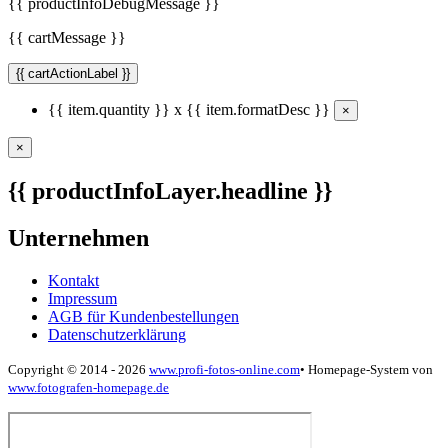
{{ productInfoDebugMessage }}
{{ cartMessage }}
{{ cartActionLabel }}
{{ item.quantity }} x {{ item.formatDesc }}
×
×
{{ productInfoLayer.headline }}
Unternehmen
Kontakt
Impressum
AGB für Kundenbestellungen
Datenschutzerklärung
Copyright © 2014 - 2026
www.profi-fotos-online.com
•
Homepage-System von
www.fotografen-homepage.de