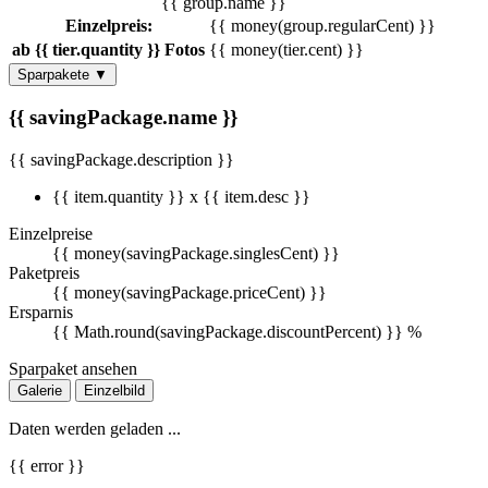
{{ group.name }}
Einzelpreis:
{{ money(group.regularCent) }}
ab {{ tier.quantity }} Fotos
{{ money(tier.cent) }}
Sparpakete
▼
{{ savingPackage.name }}
{{ savingPackage.description }}
{{ item.quantity }} x {{ item.desc }}
Einzelpreise
{{ money(savingPackage.singlesCent) }}
Paketpreis
{{ money(savingPackage.priceCent) }}
Ersparnis
{{ Math.round(savingPackage.discountPercent) }} %
Sparpaket ansehen
Galerie
Einzelbild
Daten werden geladen ...
{{ error }}