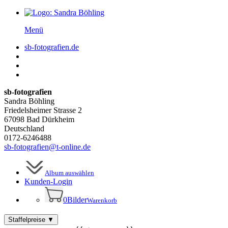
Menü
sb-fotografien.de
sb-fotografien
Sandra Böhling
Friedelsheimer Strasse 2
67098 Bad Dürkheim
Deutschland
0172-6246488
sb-fotografien@t-online.de
Album auswählen
Kunden-
Login
0
Bilder
Warenkorb
Staffelpreise
▼