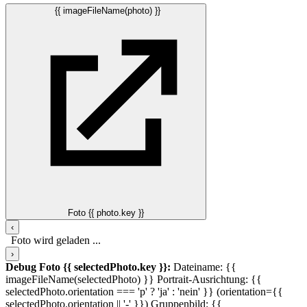
{{ imageFileName(photo) }}
Foto {{ photo.key }}
‹
Foto wird geladen ...
›
Debug Foto {{ selectedPhoto.key }}:
Dateiname: {{
imageFileName(selectedPhoto) }}
Portrait-Ausrichtung: {{
selectedPhoto.orientation === 'p' ? 'ja' : 'nein' }} (orientation={{
selectedPhoto.orientation || '-' }})
Gruppenbild: {{