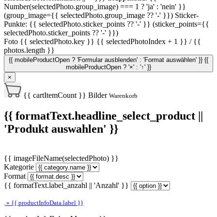
Number(selectedPhoto.group_image) === 1 ? 'ja' : 'nein' }}
(group_image={{ selectedPhoto.group_image ?? '-' }})
Sticker-
Punkte: {{ selectedPhoto.sticker_points ?? '-' }} (sticker_points={{
selectedPhoto.sticker_points ?? '-' }})
Foto {{ selectedPhoto.key }}
{{ selectedPhotoIndex + 1 }} / {{
photos.length }}
{{ mobileProductOpen ? 'Formular ausblenden' : 'Format auswählen' }}
{{
mobileProductOpen ? '×' : '↑' }}
×
{{ cartItemCount }}
Bilder
Warenkorb
{{ formatText.headline_select_product ||
'Produkt auswahlen' }}
{{ imageFileName(selectedPhoto) }}
Kategorie
Format
{{ formatText.label_anzahl || 'Anzahl' }}
» {{ productInfoData.label }}