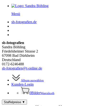
Menü
sb-fotografien.de
sb-fotografien
Sandra Böhling
Friedelsheimer Strasse 2
67098 Bad Dürkheim
Deutschland
0172-6246488
sb-fotografien@t-online.de
Album auswählen
Kunden-
Login
0
Bilder
Warenkorb
Staffelpreise
▼