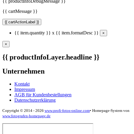
{{ productInfoDebugMessage }}
{{ cartMessage }}
{{ cartActionLabel }}
{{ item.quantity }} x {{ item.formatDesc }}
×
×
{{ productInfoLayer.headline }}
Unternehmen
Kontakt
Impressum
AGB für Kundenbestellungen
Datenschutzerklärung
Copyright © 2014 - 2026
www.profi-fotos-online.com
•
Homepage-System von
www.fotografen-homepage.de