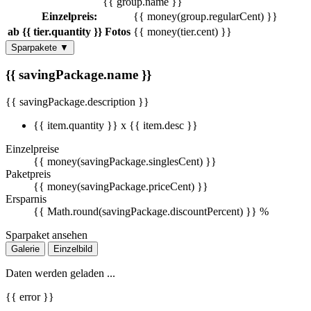
{{ group.name }}
Einzelpreis:
{{ money(group.regularCent) }}
ab {{ tier.quantity }} Fotos
{{ money(tier.cent) }}
Sparpakete
▼
{{ savingPackage.name }}
{{ savingPackage.description }}
{{ item.quantity }} x {{ item.desc }}
Einzelpreise
{{ money(savingPackage.singlesCent) }}
Paketpreis
{{ money(savingPackage.priceCent) }}
Ersparnis
{{ Math.round(savingPackage.discountPercent) }} %
Sparpaket ansehen
Galerie
Einzelbild
Daten werden geladen ...
{{ error }}