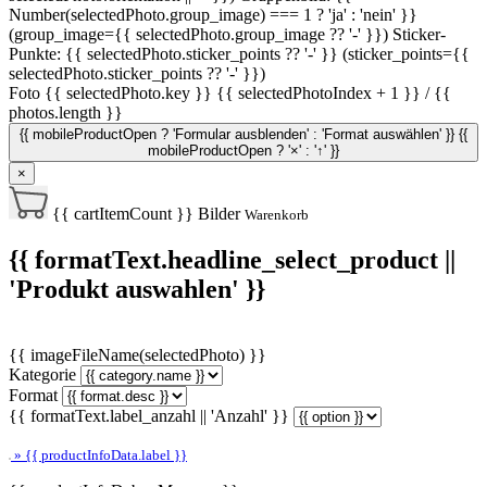
Number(selectedPhoto.group_image) === 1 ? 'ja' : 'nein' }}
(group_image={{ selectedPhoto.group_image ?? '-' }})
Sticker-
Punkte: {{ selectedPhoto.sticker_points ?? '-' }} (sticker_points={{
selectedPhoto.sticker_points ?? '-' }})
Foto {{ selectedPhoto.key }}
{{ selectedPhotoIndex + 1 }} / {{
photos.length }}
{{ mobileProductOpen ? 'Formular ausblenden' : 'Format auswählen' }}
{{
mobileProductOpen ? '×' : '↑' }}
×
{{ cartItemCount }}
Bilder
Warenkorb
{{ formatText.headline_select_product ||
'Produkt auswahlen' }}
{{ imageFileName(selectedPhoto) }}
Kategorie
Format
{{ formatText.label_anzahl || 'Anzahl' }}
» {{ productInfoData.label }}