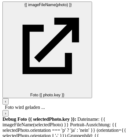
{{ imageFileName(photo) }}
Foto {{ photo.key }}
‹
Foto wird geladen ...
›
Debug Foto {{ selectedPhoto.key }}:
Dateiname: {{
imageFileName(selectedPhoto) }}
Portrait-Ausrichtung: {{
selectedPhoto.orientation === 'p' ? 'ja' : 'nein' }} (orientation={{
selectedPhoto.orientation || '-' }})
Gruppenbild: {{