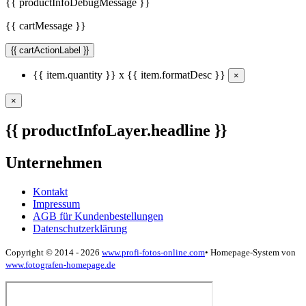
{{ productInfoDebugMessage }}
{{ cartMessage }}
{{ cartActionLabel }}
{{ item.quantity }} x {{ item.formatDesc }}
×
×
{{ productInfoLayer.headline }}
Unternehmen
Kontakt
Impressum
AGB für Kundenbestellungen
Datenschutzerklärung
Copyright © 2014 - 2026
www.profi-fotos-online.com
•
Homepage-System von
www.fotografen-homepage.de