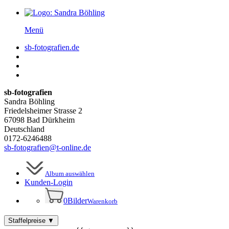
Menü
sb-fotografien.de
sb-fotografien
Sandra Böhling
Friedelsheimer Strasse 2
67098 Bad Dürkheim
Deutschland
0172-6246488
sb-fotografien@t-online.de
Album auswählen
Kunden-
Login
0
Bilder
Warenkorb
Staffelpreise
▼