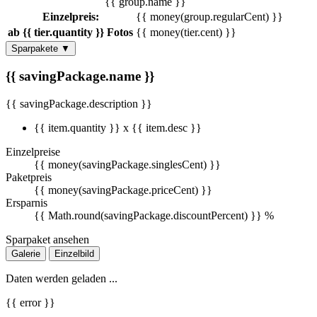
{{ group.name }}
Einzelpreis:
{{ money(group.regularCent) }}
ab {{ tier.quantity }} Fotos
{{ money(tier.cent) }}
Sparpakete
▼
{{ savingPackage.name }}
{{ savingPackage.description }}
{{ item.quantity }} x {{ item.desc }}
Einzelpreise
{{ money(savingPackage.singlesCent) }}
Paketpreis
{{ money(savingPackage.priceCent) }}
Ersparnis
{{ Math.round(savingPackage.discountPercent) }} %
Sparpaket ansehen
Galerie
Einzelbild
Daten werden geladen ...
{{ error }}