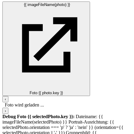
{{ imageFileName(photo) }}
Foto {{ photo.key }}
‹
Foto wird geladen ...
›
Debug Foto {{ selectedPhoto.key }}:
Dateiname: {{
imageFileName(selectedPhoto) }}
Portrait-Ausrichtung: {{
selectedPhoto.orientation === 'p' ? 'ja' : 'nein' }} (orientation={{
selectedPhoto.orientation || '-' }})
Gruppenbild: {{