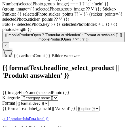
Number(selectedPhoto.group_image) === 1 ? 'ja' : 'nein' }}
(group_image={{ selectedPhoto.group_image ?? '-' }})
Sticker-
Punkte: {{ selectedPhoto.sticker_points ?? '-' }} (sticker_points={{
selectedPhoto.sticker_points ?? '-' }})
Foto {{ selectedPhoto.key }}
{{ selectedPhotoIndex + 1 }} / {{
photos.length }}
{{ mobileProductOpen ? 'Formular ausblenden' : 'Format auswählen' }}
{{
mobileProductOpen ? '×' : '↑' }}
×
{{ cartItemCount }}
Bilder
Warenkorb
{{ formatText.headline_select_product ||
'Produkt auswahlen' }}
{{ imageFileName(selectedPhoto) }}
Kategorie
Format
{{ formatText.label_anzahl || 'Anzahl' }}
» {{ productInfoData.label }}