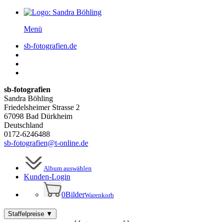
Menü
sb-fotografien.de
sb-fotografien
Sandra Böhling
Friedelsheimer Strasse 2
67098 Bad Dürkheim
Deutschland
0172-6246488
sb-fotografien@t-online.de
Album auswählen
Kunden-
Login
0
Bilder
Warenkorb
Staffelpreise
▼