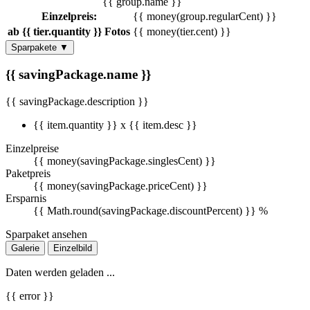
{{ group.name }}
Einzelpreis:
{{ money(group.regularCent) }}
ab {{ tier.quantity }} Fotos
{{ money(tier.cent) }}
Sparpakete
▼
{{ savingPackage.name }}
{{ savingPackage.description }}
{{ item.quantity }} x {{ item.desc }}
Einzelpreise
{{ money(savingPackage.singlesCent) }}
Paketpreis
{{ money(savingPackage.priceCent) }}
Ersparnis
{{ Math.round(savingPackage.discountPercent) }} %
Sparpaket ansehen
Galerie
Einzelbild
Daten werden geladen ...
{{ error }}