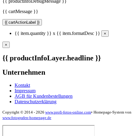
{{ productInfoDebugMessage }}
{{ cartMessage }}
{{ cartActionLabel }}
{{ item.quantity }} x {{ item.formatDesc }}
×
×
{{ productInfoLayer.headline }}
Unternehmen
Kontakt
Impressum
AGB für Kundenbestellungen
Datenschutzerklärung
Copyright © 2014 - 2026
www.profi-fotos-online.com
•
Homepage-System von
www.fotografen-homepage.de