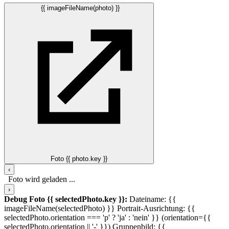
{{ imageFileName(photo) }}
Foto {{ photo.key }}
‹
Foto wird geladen ...
›
Debug Foto {{ selectedPhoto.key }}:
Dateiname: {{
imageFileName(selectedPhoto) }}
Portrait-Ausrichtung: {{
selectedPhoto.orientation === 'p' ? 'ja' : 'nein' }} (orientation={{
selectedPhoto.orientation || '-' }})
Gruppenbild: {{