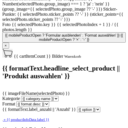
Number(selectedPhoto.group_image) === 1 ? 'ja' : 'nein' }}
(group_image={{ selectedPhoto.group_image ?? '-' }})
Sticker-
Punkte: {{ selectedPhoto.sticker_points ?? '-' }} (sticker_points={{
selectedPhoto.sticker_points ?? '-' }})
Foto {{ selectedPhoto.key }}
{{ selectedPhotoIndex + 1 }} / {{
photos.length }}
{{ mobileProductOpen ? 'Formular ausblenden' : 'Format auswählen' }}
{{
mobileProductOpen ? '×' : '↑' }}
×
{{ cartItemCount }}
Bilder
Warenkorb
{{ formatText.headline_select_product ||
'Produkt auswahlen' }}
{{ imageFileName(selectedPhoto) }}
Kategorie
Format
{{ formatText.label_anzahl || 'Anzahl' }}
» {{ productInfoData.label }}