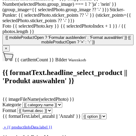
Number(selectedPhoto.group_image) === 1 ? 'ja' : 'nein' }}
(group_image={{ selectedPhoto.group_image ?? '-' }})
Sticker-
Punkte: {{ selectedPhoto.sticker_points ?? '-' }} (sticker_points={{
selectedPhoto.sticker_points ?? '-' }})
Foto {{ selectedPhoto.key }}
{{ selectedPhotoIndex + 1 }} / {{
photos.length }}
{{ mobileProductOpen ? 'Formular ausblenden' : 'Format auswählen' }}
{{
mobileProductOpen ? '×' : '↑' }}
×
{{ cartItemCount }}
Bilder
Warenkorb
{{ formatText.headline_select_product ||
'Produkt auswahlen' }}
{{ imageFileName(selectedPhoto) }}
Kategorie
Format
{{ formatText.label_anzahl || 'Anzahl' }}
» {{ productInfoData.label }}