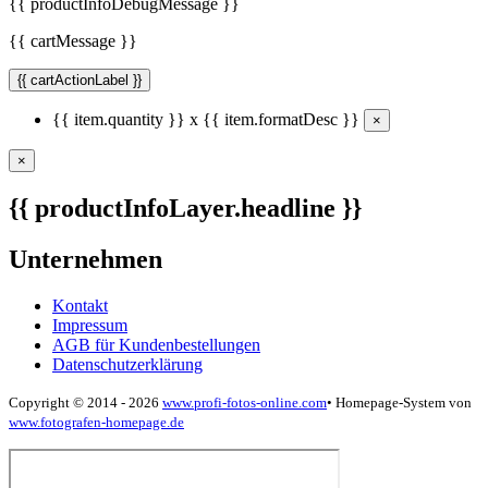
{{ productInfoDebugMessage }}
{{ cartMessage }}
{{ cartActionLabel }}
{{ item.quantity }} x {{ item.formatDesc }}
×
×
{{ productInfoLayer.headline }}
Unternehmen
Kontakt
Impressum
AGB für Kundenbestellungen
Datenschutzerklärung
Copyright © 2014 - 2026
www.profi-fotos-online.com
•
Homepage-System von
www.fotografen-homepage.de