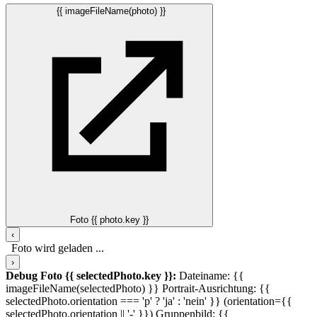
{{ imageFileName(photo) }}
Foto {{ photo.key }}
‹
Foto wird geladen ...
›
Debug Foto {{ selectedPhoto.key }}:
Dateiname: {{
imageFileName(selectedPhoto) }}
Portrait-Ausrichtung: {{
selectedPhoto.orientation === 'p' ? 'ja' : 'nein' }} (orientation={{
selectedPhoto.orientation || '-' }})
Gruppenbild: {{