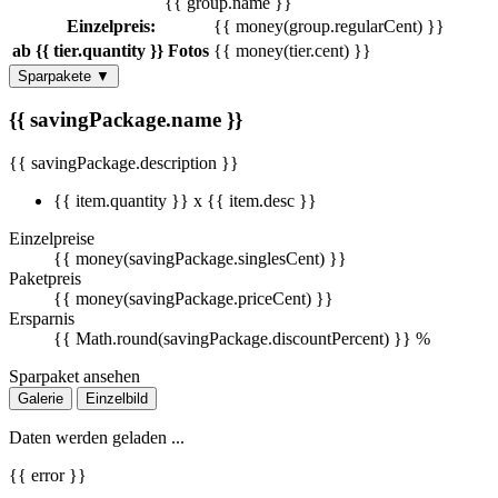
{{ group.name }}
Einzelpreis:
{{ money(group.regularCent) }}
ab {{ tier.quantity }} Fotos
{{ money(tier.cent) }}
Sparpakete
▼
{{ savingPackage.name }}
{{ savingPackage.description }}
{{ item.quantity }} x {{ item.desc }}
Einzelpreise
{{ money(savingPackage.singlesCent) }}
Paketpreis
{{ money(savingPackage.priceCent) }}
Ersparnis
{{ Math.round(savingPackage.discountPercent) }} %
Sparpaket ansehen
Galerie
Einzelbild
Daten werden geladen ...
{{ error }}