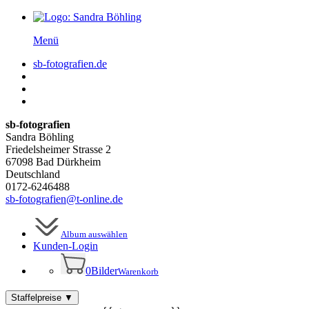
Menü
sb-fotografien.de
sb-fotografien
Sandra Böhling
Friedelsheimer Strasse 2
67098 Bad Dürkheim
Deutschland
0172-6246488
sb-fotografien@t-online.de
Album auswählen
Kunden-
Login
0
Bilder
Warenkorb
Staffelpreise
▼