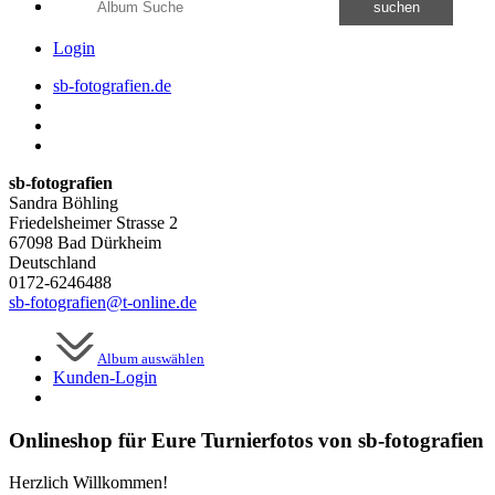
suchen
Login
sb-fotografien.de
sb-fotografien
Sandra Böhling
Friedelsheimer Strasse 2
67098 Bad Dürkheim
Deutschland
0172-6246488
sb-fotografien@t-online.de
Album auswählen
Kunden-
Login
Onlineshop für Eure Turnierfotos von sb-fotografien
Herzlich Willkommen!