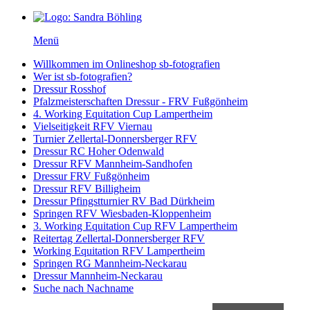
Menü
Willkommen im Onlineshop sb-fotografien
Wer ist sb-fotografien?
Dressur Rosshof
Pfalzmeisterschaften Dressur - FRV Fußgönheim
4. Working Equitation Cup Lampertheim
Vielseitigkeit RFV Viernau
Turnier Zellertal-Donnersberger RFV
Dressur RC Hoher Odenwald
Dressur RFV Mannheim-Sandhofen
Dressur FRV Fußgönheim
Dressur RFV Billigheim
Dressur Pfingstturnier RV Bad Dürkheim
Springen RFV Wiesbaden-Kloppenheim
3. Working Equitation Cup RFV Lampertheim
Reitertag Zellertal-Donnersberger RFV
Working Equitation RFV Lampertheim
Springen RG Mannheim-Neckarau
Dressur Mannheim-Neckarau
Suche nach Nachname